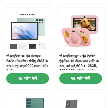
सी आइडिया 10 इंच एंड्रॉइड
सी आइडिया यूथ 7 इंच टैबलेट
टैबलेट स्नैपड्रैगन सीपीयू कीबोर्ड के
एंड्रॉयड 15 टीएफ कार्ड स्लॉट के
साथ छात्र सीएम9000अल्ट्रा ग्रीन
साथ, वाईफाई,6GB +128GB,
के लिए
1024*600 आईपीएस इनसेल
CM66
होम
जांच भेजें
जांच भेजें
उत्पाद
वीडियो