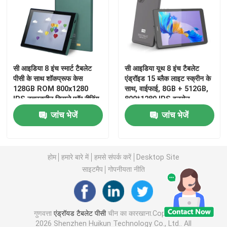
वीआर दिखाएँ
हमारे बारे में
सी आइडिया 8 इंच स्मार्ट टैबलेट
सी आइडिया यूथ 8 इंच टैबलेट
पीसी के साथ शॉकप्रूफ केस
एंड्रॉइड 15 ब्लैक लाइट स्क्रीन के
128GB ROM 800x1280
साथ, वाईफाई, 8GB + 512GB,
फैक्टरी यात्रा
IPS टचस्क्रीन डिस्प्ले फॉर रीडिंग
800*1280 IPS इनसेल
ग्रीन CM822
CM828
जांच भेजें
जांच भेजें
गुणवत्ता नियंत्रण
हमसे संपर्क करें
होम
हमारे बारे में
हमसे संपर्क करें
Desktop Site
साइटमैप
गोपनीयता नीति
समाचार
गुणवत्ता
एंड्रॉयड टैबलेट पीसी
चीन का कारखाना.Copyright ©
एक बोली का अनुरोध
2026 Shenzhen Huikun Technology Co., Ltd.. All