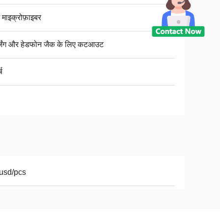
 माइक्रोफ़ाइबर
्जिंग और हेडफोन जैक के लिए कटआउट
्ष
usd/pcs