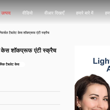
उत्पाद
वीडियो
वीआर दिखाएँ
हमारे बारे में
हमस
र्सल टैबलेट केस शॉकप्रूफ एंटी स्क्रैच
ेस शॉकप्रूफ एंटी स्क्रैच
ौमिक टैबलेट केस