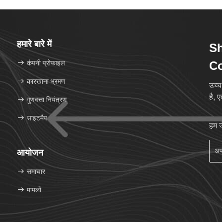
हमारे बारे में
S
कंपनी प्रोफाइल
Co
कारखाना भ्रमण
उच्च
है, ए
गुणवत्ता नियंत्रण
साइटमैप
हम ज
आयोजन
समाचार
मामलों