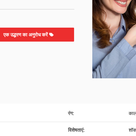
एक उद्धरण का अनुरोध करें
रंग:
काल
विशेषताएं:
शॉकप