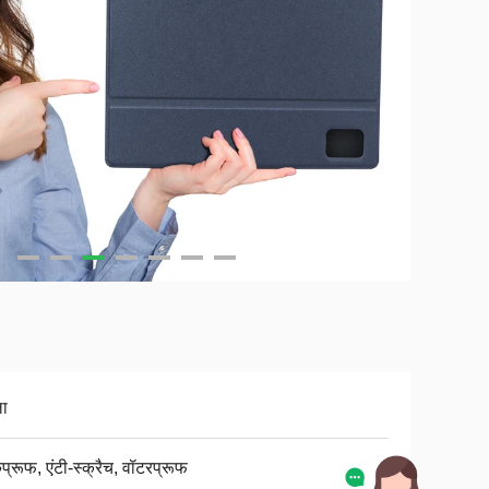
ा
्रूफ, एंटी-स्क्रैच, वॉटरप्रूफ