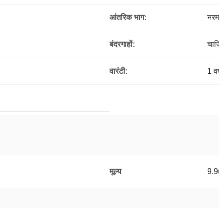
आंतरिक भाग:
नरम
बंदरगाहों:
चार
वारंटी:
1 वर
मूल्य
9.9