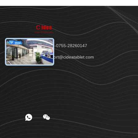
टेलीफोन：86-0755-28260147
ईमेल：support@cideatablet.com