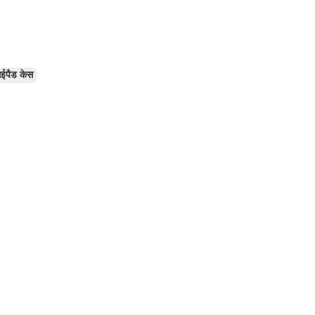
ईपैड केस