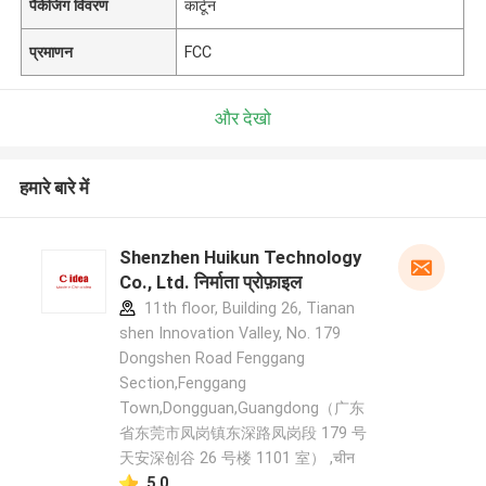
पैकेजिंग विवरण
कार्टून
प्रमाणन
FCC
और देखो
हमारे बारे में
Shenzhen Huikun Technology
Co., Ltd. निर्माता प्रोफ़ाइल
11th floor, Building 26, Tianan
shen Innovation Valley, No. 179
Dongshen Road Fenggang
Section,Fenggang
Town,Dongguan,Guangdong（广东
省东莞市凤岗镇东深路凤岗段 179 号
天安深创谷 26 号楼 1101 室） ,चीन
5.0