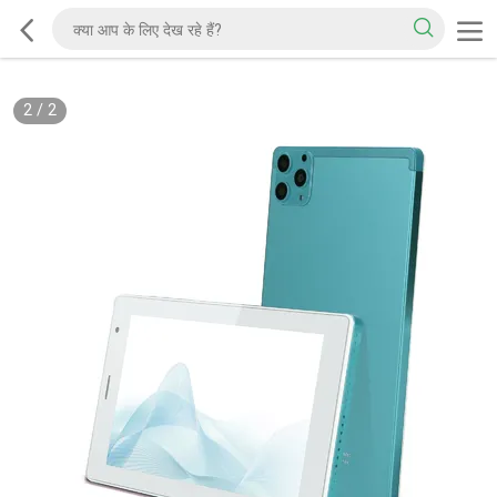
1
/
2