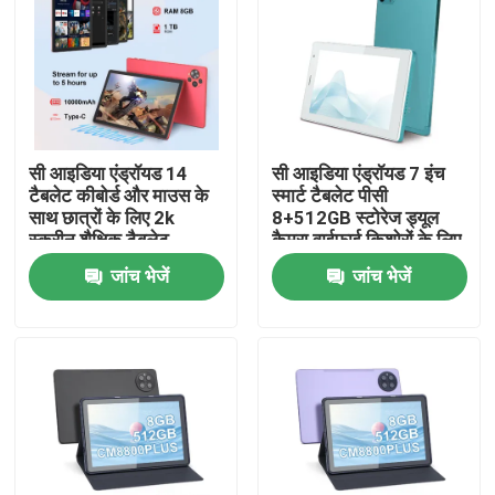
वीआर दिखाएँ
हमारे बारे में
सी आइडिया एंड्रॉयड 14
सी आइडिया एंड्रॉयड 7 इंच
टैबलेट कीबोर्ड और माउस के
स्मार्ट टैबलेट पीसी
फैक्टरी यात्रा
साथ छात्रों के लिए 2k
8+512GB स्टोरेज ड्यूल
स्क्रीन शैक्षिक टैबलेट
कैमरा वाईफाई किशोरों के लिए
CM10500 प्लस लाल
केस के साथ सीखने/पढ़ने
गुणवत्ता नियंत्रण
जांच भेजें
जांच भेजें
CM513
हमसे संपर्क करें
समाचार
एक बोली का अनुरोध