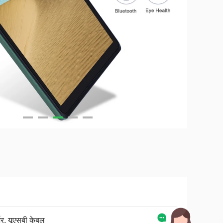
जर, यूएसबी केबल