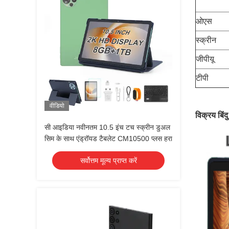
ओएस
स्क्रीन
जीपीयू
टीपी
वीडियो
विक्रय बिंदु
सी आइडिया नवीनतम 10.5 इंच टच स्क्रीन डुअल
सिम के साथ एंड्रॉयड टैबलेट CM10500 प्लस हरा
सर्वोत्तम मूल्य प्राप्त करें