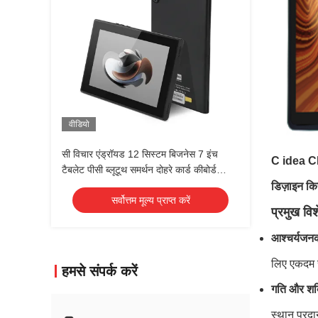
वीडियो
सी विचार एंड्रॉयड 12 सिस्टम बिजनेस 7 इंच
C idea CM
टैबलेट पीसी ब्लूटूथ समर्थन दोहरे कार्ड कीबोर्ड
CM522 के साथ कॉल
डिज़ाइन किय
सर्वोत्तम मूल्य प्राप्त करें
प्रमुख विश
आश्चर्यजनक
लिए एकदम 
हमसे संपर्क करें
गति और शक
स्थान प्रद