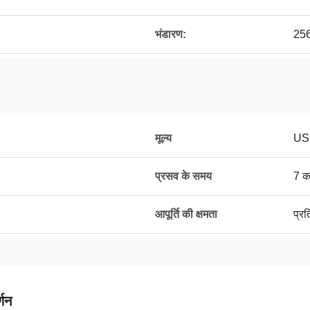
भंडारण:
256
मूल्य
US
प्रसव के समय
7 क
आपूर्ति की क्षमता
प्र
्णन