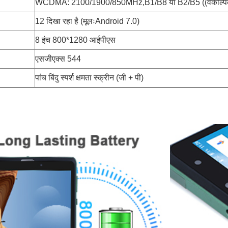
WCDMA: 2100/1900/850MHz,B1/B8 या B2/B5 ((वैकल्पिक) 
12 दिखा रहा है (मूलःAndroid 7.0)
8 इंच 800*1280 आईपीएस
एसजीएक्स 544
पांच बिंदु स्पर्श क्षमता स्क्रीन (जी + पी)