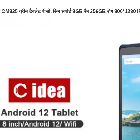
 CM835 ग्रीन टैबलेट पीसी, सिम सपोर्ट 8GB रैम 256GB रोम 800*1280 IPS 