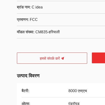
ब्रांड नाम:
C idea
प्रमाणन:
FCC
मॉडल संख्या:
CM835-हरियाली
हमसे संपर्क करें
उत्पाद विवरण
बैटरी:
8000 एमएएच
ओएस:
एंड्रॉयड