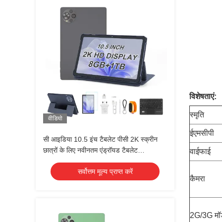
विशेषताएं:
स्मृति
वीडियो
ईएमसीपी
सी आइडिया 10.5 इंच टैबलेट पीसी 2K स्क्रीन
छात्रों के लिए नवीनतम एंड्रॉयड टैबलेट
वाईफाई
Cm10500 प्लस ग्रे
सर्वोत्तम मूल्य प्राप्त करें
कैमरा
2G/3G मॉड