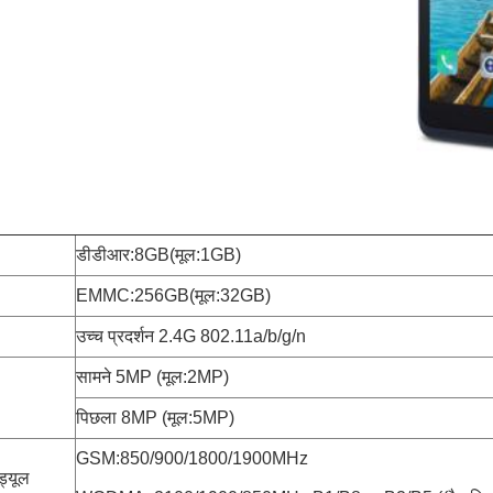
डीडीआर:8GB(मूल:1GB)
EMMC:256GB(मूल:32GB)
उच्च प्रदर्शन 2.4G 802.11a/b/g/n
सामने 5MP (मूल:2MP)
पिछला 8MP (मूल:5MP)
GSM:850/900/1800/1900MHz
्यूल