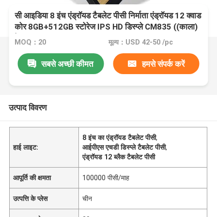
सी आइडिया 8 इंच एंड्रॉयड टैबलेट पीसी निर्माता एंड्रॉयड 12 क्वाड
कोर 8GB+512GB स्टोरेज IPS HD डिस्प्ले CM835 ((काला)
के साथ
MOQ：20
मूल्य：USD 42-50 /pc
सबसे अच्छी कीमत
हमसे संपर्क करें
उत्पाद विवरण
8 इंच का एंड्रॉयड टैबलेट पीसी
,
हाई लाइट:
आईपीएस एचडी डिस्प्ले टैबलेट पीसी
,
एंड्रॉयड 12 ब्लैक टैबलेट पीसी
आपूर्ति की क्षमता
100000 पीसी/माह
उत्पत्ति के प्लेस
चीन