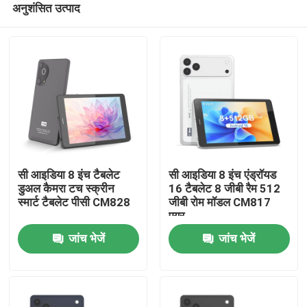
अनुशंसित उत्पाद
सी आइडिया 8 इंच टैबलेट
सी आइडिया 8 इंच एंड्रॉयड
डुअल कैमरा टच स्क्रीन
16 टैबलेट 8 जीबी रैम 512
स्मार्ट टैबलेट पीसी CM828
जीबी रोम मॉडल CM817
एयर
होम
जांच भेजें
जांच भेजें
उत्पाद
वीडियो