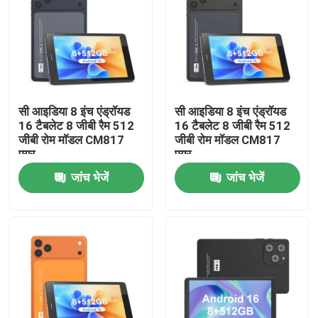
वीआर दिखाएँ
हमारे बारे में
सी आइडिया 8 इंच एंड्रॉयड
सी आइडिया 8 इंच एंड्रॉयड
16 टैबलेट 8 जीबी रैम 512
16 टैबलेट 8 जीबी रैम 512
फैक्टरी यात्रा
जीबी रोम मॉडल CM817
जीबी रोम मॉडल CM817
एयर
एयर
गुणवत्ता नियंत्रण
जांच भेजें
जांच भेजें
हमसे संपर्क करें
समाचार
एक बोली का अनुरोध