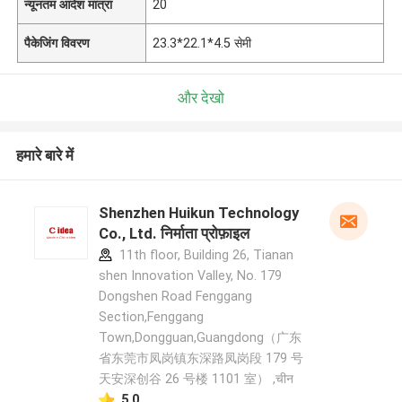
न्यूनतम आदेश मात्रा
20
पैकेजिंग विवरण
23.3*22.1*4.5 सेमी
और देखो
हमारे बारे में
Shenzhen Huikun Technology
Co., Ltd. निर्माता प्रोफ़ाइल
11th floor, Building 26, Tianan
shen Innovation Valley, No. 179
Dongshen Road Fenggang
Section,Fenggang
Town,Dongguan,Guangdong（广东
省东莞市凤岗镇东深路凤岗段 179 号
天安深创谷 26 号楼 1101 室） ,चीन
5.0