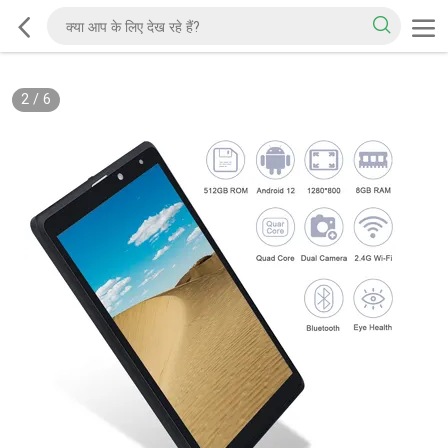
3
/
6