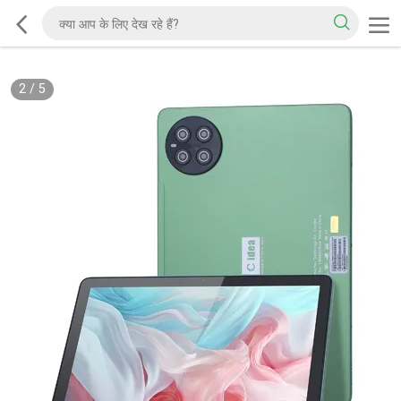
3
/
5