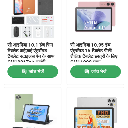
वीआर दिखाएँ
हमारे बारे में
सी आइडिया 10.1 इंच सिम
सी आइडिया 10.95 इंच
टैबलेट वाईफ़ाई एंड्रॉयड
एंड्रॉयड 15 टैबलेट पीसी
फैक्टरी यात्रा
टैबलेट स्टाइलस पेन के साथ
शैक्षिक टैबलेट छात्रों के लिए
CM10017air नारंगी
CM11000 प्लस
गुणवत्ता नियंत्रण
जांच भेजें
जांच भेजें
हमसे संपर्क करें
समाचार
एक बोली का अनुरोध