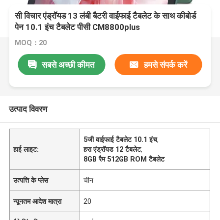
सी विचार एंड्रॉयड 13 लंबी बैटरी वाईफाई टैबलेट के साथ कीबोर्ड
पेन 10.1 इंच टैबलेट पीसी CM8800plus
MOQ：20
सबसे अच्छी कीमत
हमसे संपर्क करें
उत्पाद विवरण
5जी वाईफाई टैबलेट 10.1 इंच
,
हाई लाइट:
हरा एंड्रॉयड 12 टैबलेट
,
8GB रैम 512GB ROM टैबलेट
उत्पत्ति के प्लेस
चीन
न्यूनतम आदेश मात्रा
20