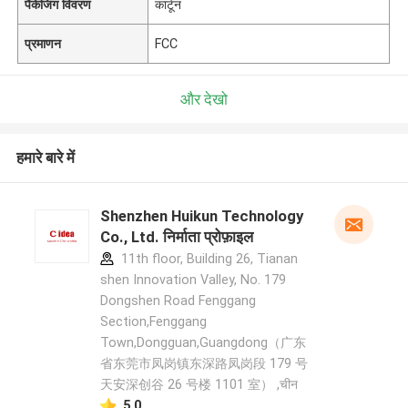
पैकेजिंग विवरण
कार्टून
प्रमाणन
FCC
और देखो
हमारे बारे में
Shenzhen Huikun Technology
Co., Ltd. निर्माता प्रोफ़ाइल
11th floor, Building 26, Tianan
shen Innovation Valley, No. 179
Dongshen Road Fenggang
Section,Fenggang
Town,Dongguan,Guangdong（广东
省东莞市凤岗镇东深路凤岗段 179 号
天安深创谷 26 号楼 1101 室） ,चीन
5.0