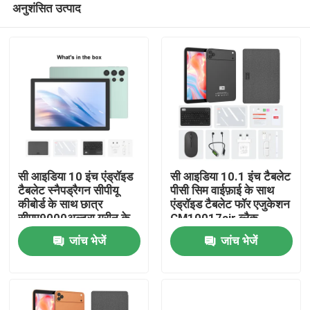
अनुशंसित उत्पाद
सी आइडिया 10 इंच एंड्रॉइड
सी आइडिया 10.1 इंच टैबलेट
टैबलेट स्नैपड्रैगन सीपीयू
पीसी सिम वाईफ़ाई के साथ
कीबोर्ड के साथ छात्र
एंड्रॉइड टैबलेट फॉर एजुकेशन
सीएम9000अल्ट्रा ग्रीन के
CM10017air ब्लैक
होम
लिए
जांच भेजें
जांच भेजें
उत्पाद
वीडियो