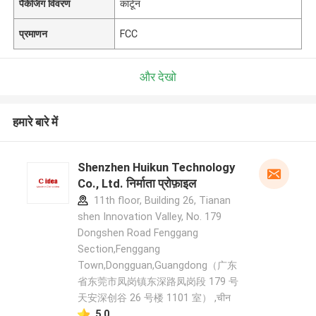
पैकेजिंग विवरण
कार्टून
प्रमाणन
FCC
और देखो
हमारे बारे में
Shenzhen Huikun Technology
Co., Ltd. निर्माता प्रोफ़ाइल
11th floor, Building 26, Tianan
shen Innovation Valley, No. 179
Dongshen Road Fenggang
Section,Fenggang
Town,Dongguan,Guangdong（广东
省东莞市凤岗镇东深路凤岗段 179 号
天安深创谷 26 号楼 1101 室） ,चीन
5.0