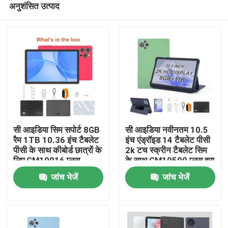
अनुशंसित उत्पाद
सी आइडिया सिम सपोर्ट 8GB
सी आइडिया नवीनतम 10.5
रैम 1TB 10.36 इंच टैबलेट
इंच एंड्रॉइड 14 टैबलेट पीसी
पीसी के साथ कीबोर्ड छात्रों के
2k टच स्क्रीन टैबलेट सिम
लिए CM10016 प्लस
के साथ CM10500 प्लस हरा
होम
जांच भेजें
जांच भेजें
उत्पाद
वीडियो