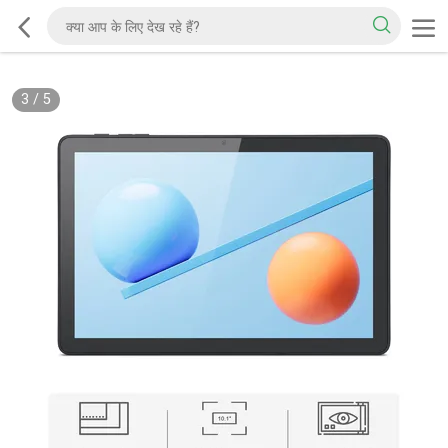
3
/
5