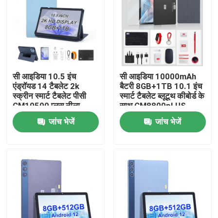
वीआर दिखाएँ
हमारे बारे में
सी आइडिया 10.5 इंच
सी आइडिया 10000mAh
एंड्रॉयड 14 टैबलेट 2k
बैटरी 8GB+1TB 10.1 इंच
फैक्टरी यात्रा
स्क्रीन स्मार्ट टैबलेट पीसी
स्मार्ट टैबलेट ब्लूटूथ कीबोर्ड के
CM10500 प्लस नीला
साथ CM8800pLUS
गुणवत्ता नियंत्रण
जांच भेजें
जांच भेजें
हमसे संपर्क करें
समाचार
एक बोली का अनुरोध