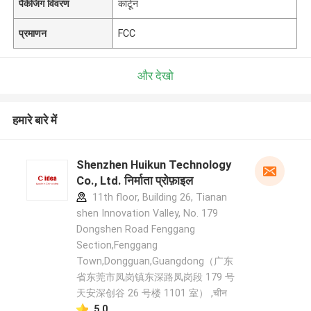
पैकेजिंग विवरण
कार्टून
प्रमाणन
FCC
और देखो
हमारे बारे में
Shenzhen Huikun Technology
Co., Ltd. निर्माता प्रोफ़ाइल
11th floor, Building 26, Tianan
shen Innovation Valley, No. 179
Dongshen Road Fenggang
Section,Fenggang
Town,Dongguan,Guangdong（广东
省东莞市凤岗镇东深路凤岗段 179 号
天安深创谷 26 号楼 1101 室） ,चीन
5.0