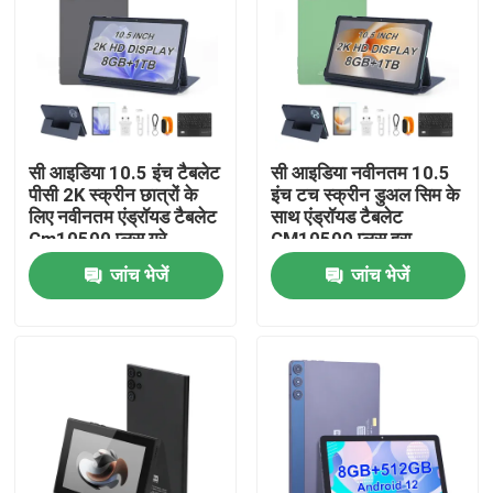
वीआर दिखाएँ
हमारे बारे में
सी आइडिया 10.5 इंच टैबलेट
सी आइडिया नवीनतम 10.5
पीसी 2K स्क्रीन छात्रों के
इंच टच स्क्रीन डुअल सिम के
फैक्टरी यात्रा
लिए नवीनतम एंड्रॉयड टैबलेट
साथ एंड्रॉयड टैबलेट
Cm10500 प्लस ग्रे
CM10500 प्लस हरा
गुणवत्ता नियंत्रण
जांच भेजें
जांच भेजें
हमसे संपर्क करें
समाचार
एक बोली का अनुरोध