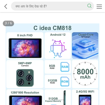
3
/
6