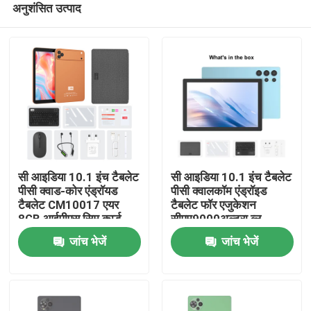
अनुशंसित उत्पाद
सी आइडिया 10.1 इंच टैबलेट
सी आइडिया 10.1 इंच टैबलेट
पीसी क्वाड-कोर एंड्रॉयड
पीसी क्वालकॉम एंड्रॉइड
टैबलेट CM10017 एयर
टैबलेट फॉर एजुकेशन
8GB आईपीएस सिम कार्ड
सीएम9000अल्ट्रा ब्लू
होम
स्लॉट के साथ
जांच भेजें
जांच भेजें
उत्पाद
वीडियो