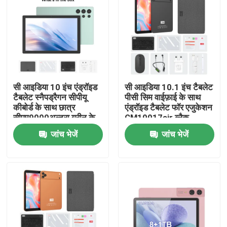
सी आइडिया 10 इंच एंड्रॉइड
सी आइडिया 10.1 इंच टैबलेट
टैबलेट स्नैपड्रैगन सीपीयू
पीसी सिम वाईफ़ाई के साथ
कीबोर्ड के साथ छात्र
एंड्रॉइड टैबलेट फॉर एजुकेशन
सीएम9000अल्ट्रा ग्रीन के
CM10017air ब्लैक
लिए
जांच भेजें
जांच भेजें
होम
उत्पाद
वीडियो