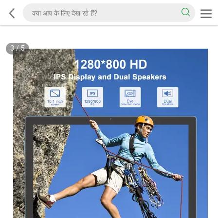
3
/
5