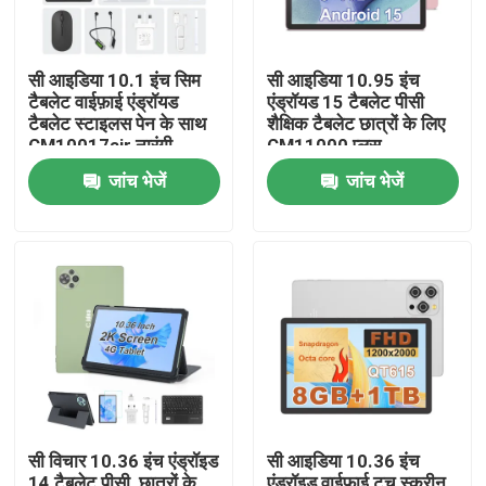
वीआर दिखाएँ
सी आइडिया 10.1 इंच सिम
सी आइडिया 10.95 इंच
टैबलेट वाईफ़ाई एंड्रॉयड
एंड्रॉयड 15 टैबलेट पीसी
टैबलेट स्टाइलस पेन के साथ
शैक्षिक टैबलेट छात्रों के लिए
हमारे बारे में
CM10017air नारंगी
CM11000 प्लस
जांच भेजें
जांच भेजें
फैक्टरी यात्रा
गुणवत्ता नियंत्रण
हमसे संपर्क करें
समाचार
सी विचार 10.36 इंच एंड्रॉइड
सी आइडिया 10.36 इंच
एक बोली का अनुरोध
14 टैबलेट पीसी, छात्रों के
एंड्रॉइड वाईफाई टच स्क्रीन