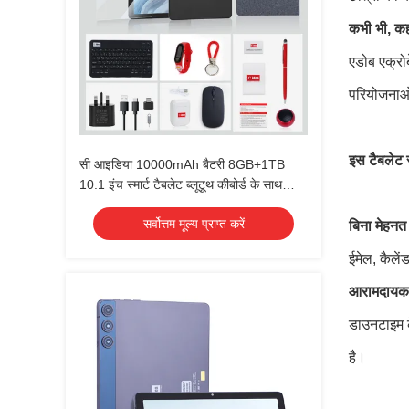
कभी भी, कही
एडोब एक्रो
परियोजनाओं
इस टैबलेट
सी आइडिया 10000mAh बैटरी 8GB+1TB
10.1 इंच स्मार्ट टैबलेट ब्लूटूथ कीबोर्ड के साथ
CM8800pLUS
सर्वोत्तम मूल्य प्राप्त करें
बिना मेहन
ईमेल, कैलें
आरामदायक
डाउनटाइम के
है।