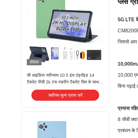
प्लस ग्र
5G LTE के 
CM8200Plus
जिससे आप ज
वीडियो
10,000mAh
10,000 एमए
सी आइडिया नवीनतम 10.5 इंच एंड्रॉइड 14
टैबलेट पीसी 2k टच स्क्रीन टैबलेट सिम के साथ
बिना पढ़ाई 
CM10500 प्लस हरा
सर्वोत्तम मूल्य प्राप्त करें
प्रयास रहित
8 जीबी क्वा
प्रबंधन के