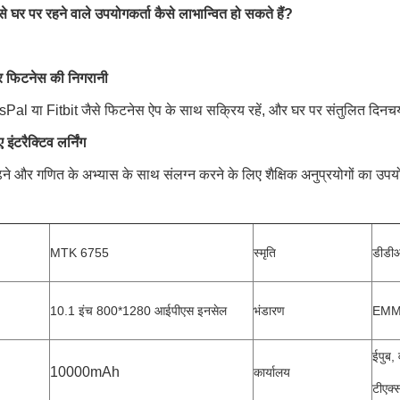
े घर पर रहने वाले उपयोगकर्ता कैसे लाभान्वित हो सकते हैं?
और फिटनेस की निगरानी
al या Fitbit जैसे फिटनेस ऐप के साथ सक्रिय रहें, और घर पर संतुलित दिनच
 इंटरैक्टिव लर्निंग
ढ़ने और गणित के अभ्यास के साथ संलग्न करने के लिए शैक्षिक अनुप्रयोगों का उपय
MTK 6755
स्मृति
डीडी
10.1 इंच 800*1280 आईपीएस इनसेल
भंडारण
EMM
ईपुब, 
10000mAh
कार्यालय
टीएक्