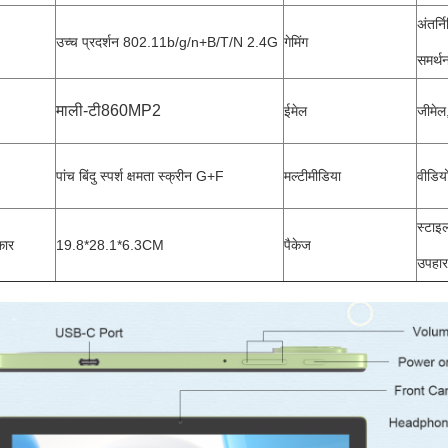
अंतर्
उच्च प्रदर्शन 802.11b/g/n+B/T/N 2.4G
गेमिंग
समर्थन
माली-टी860MP2
ईमेल
जीमे
पांच बिंदु स्पर्श क्षमता स्क्रीन G+F
मल्टीमीडिया
वीडियो
स्टाइ
कार
19.8*28.1*6.3CM
पैकेज
उपहार