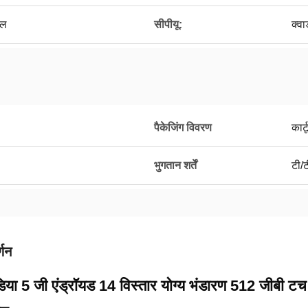
ेल
सीपीयू:
क्व
पैकेजिंग विवरण
कार्
भुगतान शर्तें
टी/ट
्णन
या 5 जी एंड्रॉयड 14 विस्तार योग्य भंडारण 512 जीबी ट