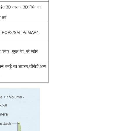
निहित 3D त्वरक. 3D गेमिंग का
 करें
ल, POP3/SMTP/IMAP4
 प्लेयर, गूगल मैप, प्ले स्टोर
लस
,
चमड़े का आवरण
,
कीबोर्ड
,
अन्य