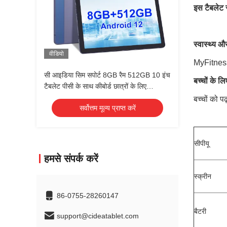
इस टैबलेट स
स्वास्थ्य 
वीडियो
MyFitnessP
सी आइडिया सिम सपोर्ट 8GB रैम 512GB 10 इंच
बच्चों के लिए
टैबलेट पीसी के साथ कीबोर्ड छात्रों के लिए
CM8500
बच्चों को प
सर्वोत्तम मूल्य प्राप्त करें
सीपीयू
हमसे संपर्क करें
स्क्रीन
86-0755-28260147
बैटरी
support@cideatablet.com