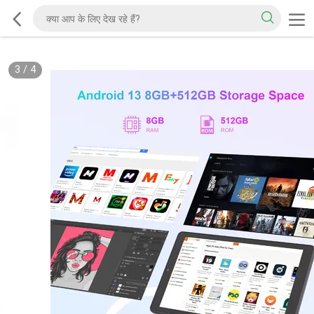
3
/
4