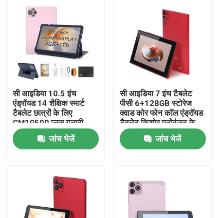
सी आइडिया 10.5 इंच
सी आइडिया 7 इंच टैबलेट
एंड्रॉयड 14 शैक्षिक स्मार्ट
पीसी 6+128GB स्टोरेज
टैबलेट छात्रों के लिए
क्वाड कोर फोन कॉल एंड्रॉयड
CM10500 प्लस गुलाबी
टैबलेट किशोर मनोरंजन के
लिए समर्थन CM522
जांच भेजें
जांच भेजें
होम
उत्पाद
वीडियो