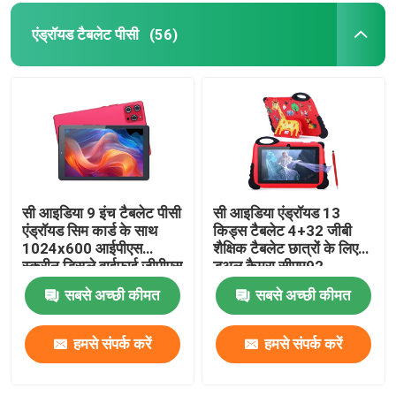
एंड्रॉयड टैबलेट पीसी
(56)
सी आइडिया 9 इंच टैबलेट पीसी
सी आइडिया एंड्रॉयड 13
एंड्रॉयड सिम कार्ड के साथ
किड्स टैबलेट 4+32 जीबी
1024x600 आईपीएस
शैक्षिक टैबलेट छात्रों के लिए
स्क्रीन डिस्प्ले वाईफाई जीपीएस
डुअल कैमरा सीएम92
किशोरों के लिए छात्र सीएम
सबसे अच्छी कीमत
सबसे अच्छी कीमत
915
हमसे संपर्क करें
हमसे संपर्क करें