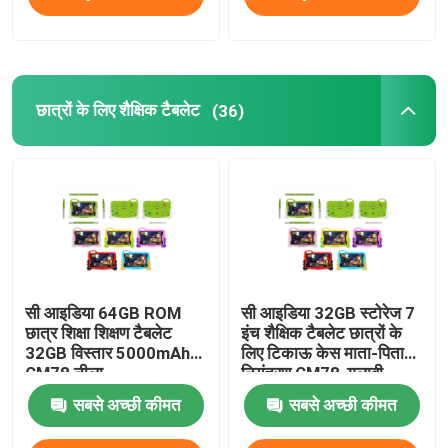
9 इंच टैबलेट पीसी
छात्रों के लिए शैक्षिक टैबलेट
(36)
10 इंच टैबलेट पीसी
11 इंच टैबलेट पीसी
14 इंच टैबलेट पीसी
यूनिवर्सल टैबलेट केस
सी आइडिया 64GB ROM
सी आइडिया 32GB स्टोरेज 7
छात्र शिक्षा शिक्षण टैबलेट
इंच शैक्षिक टैबलेट छात्रों के
32GB विस्तार 5000mAh
लिए टिकाऊ केस माता-पिता
CM78 नीला
नियंत्रण CM78-गुलाबी
सबसे अच्छी कीमत
सबसे अच्छी कीमत