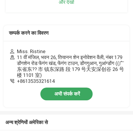
और देखो
सम्पर्क करने का विवरण
Miss. Ristine
11 वीं मंजिल, भवन 26, तियानन शेन इनोवेशन वैली, नंबर 179
डोंगशेन रोड फेंगंग खंड, फेंगंग टाउन, डोंगगुआन, गुआंग्डोंग ((广
东省东?? 市 镇东深路 段 179 号天安深创谷 26 号
楼 1101 室)
+8613535321614
अभी संपर्क करें
अन्य श्रेणियों अमेरिका से