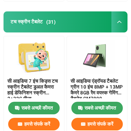
वीआर दिखाएँ
टच स्क्रीन टैबलेट
(31)
हमारे बारे में
फैक्टरी यात्रा
गुणवत्ता नियंत्रण
सी आइडिया 7 इंच किड्स टच
सी आइडिया एंड्रॉयड टैबलेट
स्क्रीन टैबलेट डुअल कैमरा
ग्रीन 10 इंच 8MP + 13MP
हमसे संपर्क करें
हाई डेफिनिशन स्क्रीन
कैमरे 8GB रैम वयस्क गेमिंग
2+32G पीला
टैबलेट CM7800
सबसे अच्छी कीमत
सबसे अच्छी कीमत
समाचार
हमसे संपर्क करें
हमसे संपर्क करें
एक बोली का अनुरोध