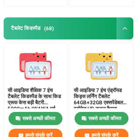
एंड्रॉयड टैबलेट पीसी
टैबलेट किडस्पैड
(68)
स्मार्ट टैबलेट पीसी
टच स्क्रीन टैबलेट
टैबलेट किडस्पैड
सी आइडिया शैक्षिक 7 इंच
सी आइडिया 7 इंच एंड्रॉयड
छात्रों के लिए शैक्षिक टैबलेट
टैबलेट किडस्पैड के साथ किड
किड्स लर्निंग टैबलेट
प्रूफ केस बड़ी बैटरी
64GB+32GB एक्सपेंडेबल
5000mAh IWAWA पूर्व
स्टोरेज HD डुअल कैमरा
7 इंच टैबलेट पीसी
स्थापित CM80Red
2MP+2MP CM80 पीला
सबसे अच्छी कीमत
सबसे अच्छी कीमत
8 इंच टैबलेट पीसी
हमसे संपर्क करें
हमसे संपर्क करें