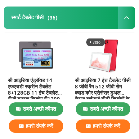
स्मार्ट टैबलेट पीसी
(36)
सी आइडिया एंड्रॉयड 14
सी आइडिया 7 इंच टैबलेट पीसी
एफएचडी स्क्रीन टैबलेट
8 जीबी रैम 512 जीबी रोम
8+128GB 11 इंच टैबलेट
क्वाड कोर प्रोसेसर डुअल
होम
पीसी वयस्क किशोर पी1300
कैमरा वाईफाई/बीटी किशोरों के
के लिए
लिए केस सीएम513 (लाल) के
सबसे अच्छी कीमत
सबसे अच्छी कीमत
साथ
उत्पाद
हमसे संपर्क करें
हमसे संपर्क करें
वीडियो