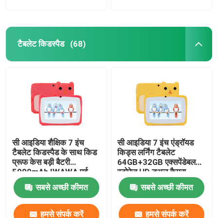
टैबलेट किडस्पैड
(68)
सी आइडिया शैक्षिक 7 इंच
सी आइडिया 7 इंच एंड्रॉयड
टैबलेट किडस्पैड के साथ किड
किड्स लर्निंग टैबलेट
प्रूफ केस बड़ी बैटरी
64GB+32GB एक्सपेंडेबल
5000mAh IWAWA पूर्व
स्टोरेज HD डुअल कैमरा
स्थापित CM80Red
2MP+2MP CM80 पीला
सबसे अच्छी कीमत
सबसे अच्छी कीमत
हमसे संपर्क करें
हमसे संपर्क करें