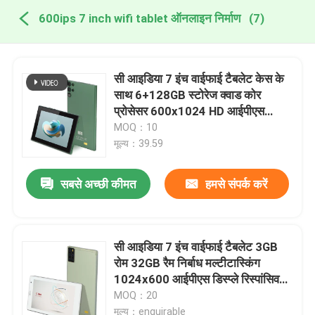
600ips 7 inch wifi tablet ऑनलाइन निर्माण
(7)
सी आइडिया 7 इंच वाईफाई टैबलेट केस के
साथ 6+128GB स्टोरेज क्वाड कोर
प्रोसेसर 600x1024 HD आईपीएस
टचस्क्रीन सीएम522 ग्रीन
MOQ：10
मूल्य：39.59
सबसे अच्छी कीमत
हमसे संपर्क करें
सी आइडिया 7 इंच वाईफाई टैबलेट 3GB
रोम 32GB रैम निर्बाध मल्टीटास्किंग
1024x600 आईपीएस डिस्प्ले रिस्पांसिव
टच सीएम520
MOQ：20
मूल्य：enquirable