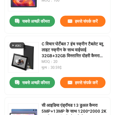
लिए छात्र सीएम 915
MOQ：100
सबसे अच्छी कीमत
हमसे संपर्क करें
C विचार पोर्टेबल 7 इंच स्क्रीन टैबलेट ब्लू
लाइट स्क्रीन के साथ वाईफाई
32GB+32GB विस्तारित दोहरी कैमरा
उपहार के लिए CM522 काला
MOQ：20
मूल्य：30.59$
सबसे अच्छी कीमत
हमसे संपर्क करें
सी आइडिया एंड्रॉयड 13 डुअल कैमरा
5MP+13MP के साथ 1200*2000 2K