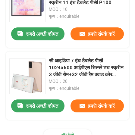
स्क्रीन 11 इंच टैबलेट पीसी P100
MOQ：10
मूल्य：enquirable
सबसे अच्छी कीमत
हमसे संपर्क करें
सी आइडिया 7 इंच टैबलेट पीसी
1024x600 आईपीएस डिस्प्ले टच स्क्रीन
3 जीबी रोम+32 जीबी रैम क्वाड कोर
प्रोसेसर रिस्पांसिव सीएम520
MOQ：20
मूल्य：enquirable
होम
सबसे अच्छी कीमत
हमसे संपर्क करें
उत्पाद
वीडियो