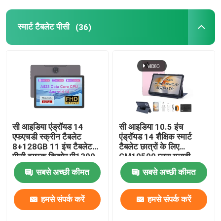
9 इंच टैबलेट पीसी
स्मार्ट टैबलेट पीसी
(36)
10 इंच टैबलेट पीसी
11 इंच टैबलेट पीसी
14 इंच टैबलेट पीसी
सी आइडिया एंड्रॉयड 14
सी आइडिया 10.5 इंच
एफएचडी स्क्रीन टैबलेट
एंड्रॉयड 14 शैक्षिक स्मार्ट
8+128GB 11 इंच टैबलेट
टैबलेट छात्रों के लिए
यूनिवर्सल टैबलेट केस
पीसी वयस्क किशोर पी1300
CM10500 प्लस गुलाबी
के लिए
सबसे अच्छी कीमत
सबसे अच्छी कीमत
हमसे संपर्क करें
हमसे संपर्क करें