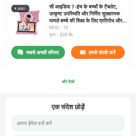
सी आइडिया 7-इंच के बच्चों के टैबलेट,
उत्कृष्ट उपस्थिति और निर्मित सुरक्षात्मक
एंड्रॉयड टैबलेट पीसी
मामले बच्चे की शिक्षा के लिए प्रतिरोध और
स्थायित्व CM88
MOQ：10
स्मार्ट टैबलेट पीसी
मूल्य：$28.46
सबसे अच्छी कीमत
हमसे संपर्क करें
टच स्क्रीन टैबलेट
टैबलेट किडस्पैड
और देखो
छात्रों के लिए शैक्षिक टैबलेट
एक संदेश छोड़ें
7 इंच टैबलेट पीसी
8 इंच टैबलेट पीसी