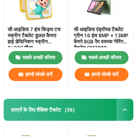
सी आइडिया 7 इंच किड्स टच
सी आइडिया एंड्रॉयड टैबलेट
स्क्रीन टैबलेट डुअल कैमरा
ग्रीन 10 इंच 8MP + 13MP
हाई डेफिनिशन स्क्रीन
कैमरे 8GB रैम वयस्क गेमिंग
2+32G पीला
टैबलेट CM7800
सबसे अच्छी कीमत
सबसे अच्छी कीमत
हमसे संपर्क करें
हमसे संपर्क करें
छात्रों के लिए शैक्षिक टैबलेट
(36)