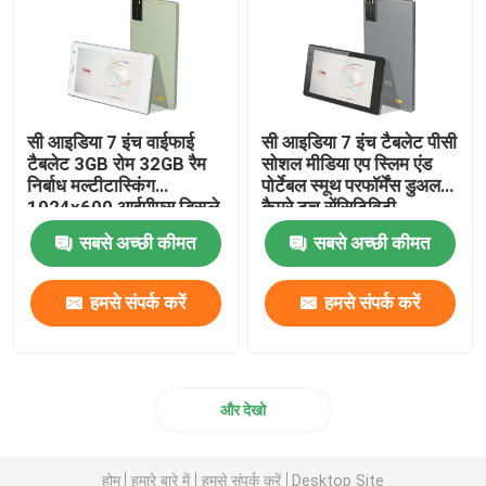
सी आइडिया 7 इंच वाईफाई
सी आइडिया 7 इंच टैबलेट पीसी
टैबलेट 3GB रोम 32GB रैम
सोशल मीडिया एप स्लिम एंड
निर्बाध मल्टीटास्किंग
पोर्टेबल स्मूथ परफॉर्मेंस डुअल
1024x600 आईपीएस डिस्प्ले
कैमरे टच सेंसिटिविटी
रिस्पांसिव टच सीएम520
CM520
सबसे अच्छी कीमत
सबसे अच्छी कीमत
हमसे संपर्क करें
हमसे संपर्क करें
और देखो
होम
हमारे बारे में
हमसे संपर्क करें
Desktop Site