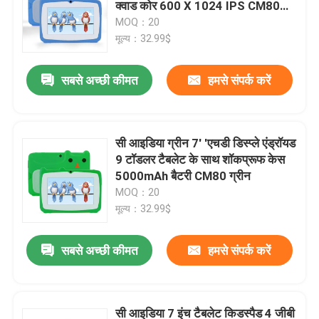
क्वाड कोर 600 X 1024 IPS CM80
नीला
MOQ：20
मूल्य：32.99$
सबसे अच्छी कीमत
हमसे संपर्क करें
सी आइडिया ग्रीन 7' 'एचडी डिस्प्ले एंड्रॉयड
9 टॉडलर टैबलेट के साथ शॉकप्रूफ केस
5000mAh बैटरी CM80 ग्रीन
MOQ：20
मूल्य：32.99$
होम
सबसे अच्छी कीमत
हमसे संपर्क करें
उत्पाद
सी आइडिया 7 इंच टैबलेट किडस्पैड 4 जीबी
वीडियो