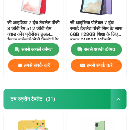
सी आइडिया 7 इंच टैबलेट पीसी
सी आइडिया पोर्टेबल 7 इंच
8 जीबी रैम 512 जीबी रोम
स्मार्ट टैबलेट पीसी सिम के साथ
क्वाड कोर प्रोसेसर डुअल
6GB 128GB शिक्षा के लिए
कैमरा वाईफाई/बीटी किशोरों के
स्कूल CM525 ((बैंगनी)
लिए केस सीएम513 (लाल) के
सबसे अच्छी कीमत
सबसे अच्छी कीमत
साथ
हमसे संपर्क करें
हमसे संपर्क करें
टच स्क्रीन टैबलेट
(31)