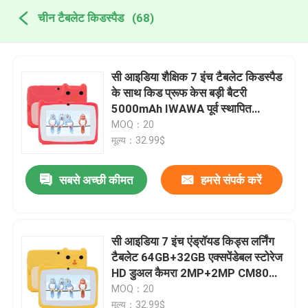
चीन टैबलेट किडस्पैड
(68)
सी आइडिया शैक्षिक 7 इंच टैबलेट किडस्पैड
के साथ किड प्रूफ केस बड़ी बैटरी
5000mAh IWAWA पूर्व स्थापित
CM80Red
MOQ：20
मूल्य：32.99$
सबसे अच्छी कीमत
हमसे संपर्क करें
सी आइडिया 7 इंच एंड्रॉयड किड्स लर्निंग
टैबलेट 64GB+32GB एक्सपेंडेबल स्टोरेज
HD डुअल कैमरा 2MP+2MP CM80
पीला
MOQ：20
मूल्य：32.99$