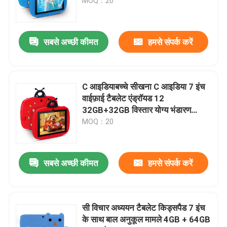
MOQ：20
सबसे अच्छी कीमत
हमसे संपर्क करें
C आइडियाबच्चे सीखना C आइडिया 7 इंच
वाईफ़ाई टैबलेट एंड्रॉयड 12
32GB+32GB विस्तार योग्य भंडारण
CM77Red
MOQ：20
सबसे अच्छी कीमत
हमसे संपर्क करें
सी विचार अध्ययन टैबलेट किड्सपैड 7 इंच
के साथ बाल अनुकूल मामले 4GB + 64GB