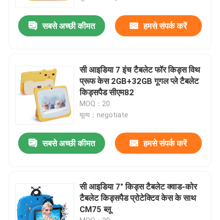
सबसे अच्छी कीमत
हमसे संपर्क करें
सी आइडिया 7 इंच टैबलेट फॉर किड्स विथ
प्रूफ केस 2GB+32GB गूगल प्ले टैबलेट
किड्सपैड सीएम82
MOQ：20
मूल्य：negotiate
सबसे अच्छी कीमत
हमसे संपर्क करें
सी आइडिया 7" किड्स टैबलेट क्वाड-कोर
टैबलेट किड्सपैड प्रोटेक्टिव केस के साथ
CM75 ब्लू