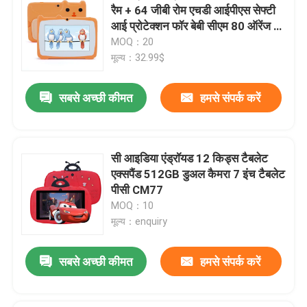
रैम + 64 जीबी रोम एचडी आईपीएस सेफ्टी
आई प्रोटेक्शन फॉर बेबी सीएम 80 ऑरेंज के
वीआर दिखाएँ
साथ
MOQ：20
मूल्य：32.99$
हमारे बारे में
सबसे अच्छी कीमत
हमसे संपर्क करें
फैक्टरी यात्रा
सी आइडिया एंड्रॉयड 12 किड्स टैबलेट
गुणवत्ता नियंत्रण
एक्सपैंड 512GB डुअल कैमरा 7 इंच टैबलेट
पीसी CM77
MOQ：10
हमसे संपर्क करें
मूल्य：enquiry
समाचार
सबसे अच्छी कीमत
हमसे संपर्क करें
एक बोली का अनुरोध