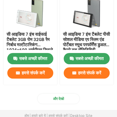
सी आइडिया 7 इंच वाईफाई
सी आइडिया 7 इंच टैबलेट पीसी
टैबलेट 3GB रोम 32GB रैम
सोशल मीडिया एप स्लिम एंड
निर्बाध मल्टीटास्किंग
पोर्टेबल स्मूथ परफॉर्मेंस डुअल
1024x600 आईपीएस डिस्प्ले
कैमरे टच सेंसिटिविटी
रिस्पांसिव टच सीएम520
CM520
सबसे अच्छी कीमत
सबसे अच्छी कीमत
हमसे संपर्क करें
हमसे संपर्क करें
और देखो
होम
हमारे बारे में
हमसे संपर्क करें
Desktop Site