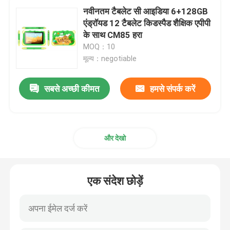
नवीनतम टैबलेट सी आइडिया 6+128GB
एंड्रॉयड 12 टैबलेट किडस्पैड शैक्षिक एपीपी
एंड्रॉयड टैबलेट पीसी
के साथ CM85 हरा
MOQ：10
स्मार्ट टैबलेट पीसी
मूल्य：negotiable
सबसे अच्छी कीमत
हमसे संपर्क करें
टच स्क्रीन टैबलेट
टैबलेट किडस्पैड
और देखो
छात्रों के लिए शैक्षिक टैबलेट
एक संदेश छोड़ें
7 इंच टैबलेट पीसी
8 इंच टैबलेट पीसी