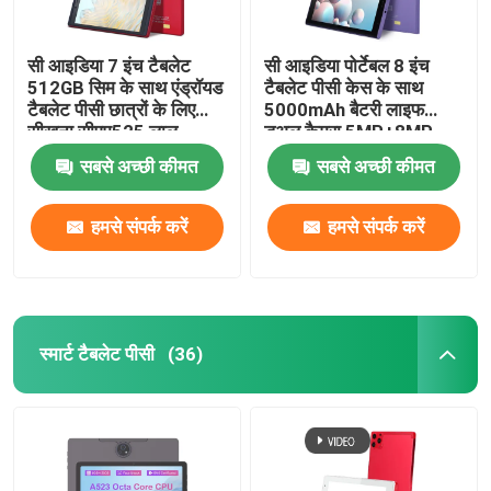
सी आइडिया 7 इंच टैबलेट
सी आइडिया पोर्टेबल 8 इंच
512GB सिम के साथ एंड्रॉयड
टैबलेट पीसी केस के साथ
टैबलेट पीसी छात्रों के लिए
5000mAh बैटरी लाइफ
सीखना सीएम525 लाल
डुअल कैमरा 5MP+8MP
सिम कार्ड स्लॉट बैंगनी
सबसे अच्छी कीमत
सबसे अच्छी कीमत
हमसे संपर्क करें
हमसे संपर्क करें
स्मार्ट टैबलेट पीसी
(36)