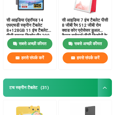
सी आइडिया एंड्रॉयड 14
सी आइडिया 7 इंच टैबलेट पीसी
एफएचडी स्क्रीन टैबलेट
8 जीबी रैम 512 जीबी रोम
8+128GB 11 इंच टैबलेट
क्वाड कोर प्रोसेसर डुअल
पीसी वयस्क किशोर पी1300
कैमरा वाईफाई/बीटी किशोरों के
के लिए
लिए केस सीएम513 (लाल) के
सबसे अच्छी कीमत
सबसे अच्छी कीमत
साथ
हमसे संपर्क करें
हमसे संपर्क करें
टच स्क्रीन टैबलेट
(31)