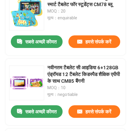
स्मार्ट टैबलेट फॉर स्टूडेंट्स CM78 ब्लू
MOQ：20
वीआर दिखाएँ
मूल्य：enquirable
हमारे बारे में
सबसे अच्छी कीमत
हमसे संपर्क करें
फैक्टरी यात्रा
नवीनतम टैबलेट सी आइडिया 6+128GB
गुणवत्ता नियंत्रण
एंड्रॉयड 12 टैबलेट किडस्पैड शैक्षिक एपीपी
के साथ CM85 बैंगनी
MOQ：10
हमसे संपर्क करें
मूल्य：negotiable
समाचार
सबसे अच्छी कीमत
हमसे संपर्क करें
एक बोली का अनुरोध