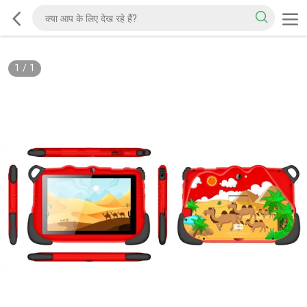
1
/
1