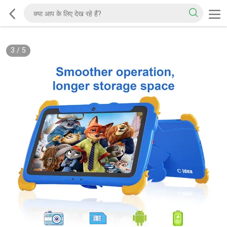
3
/
5