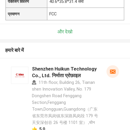
पैकेजिंग विवरण
40.6*35.8*31.4 सेमी
प्रमाणन
FCC
और देखो
हमारे बारे में
Shenzhen Huikun Technology
Co., Ltd. निर्माता प्रोफ़ाइल
11th floor, Building 26, Tianan
shen Innovation Valley, No. 179
Dongshen Road Fenggang
Section,Fenggang
Town,Dongguan,Guangdong（广东
省东莞市凤岗镇东深路凤岗段 179 号
天安深创谷 26 号楼 1101 室） ,चीन
5.0