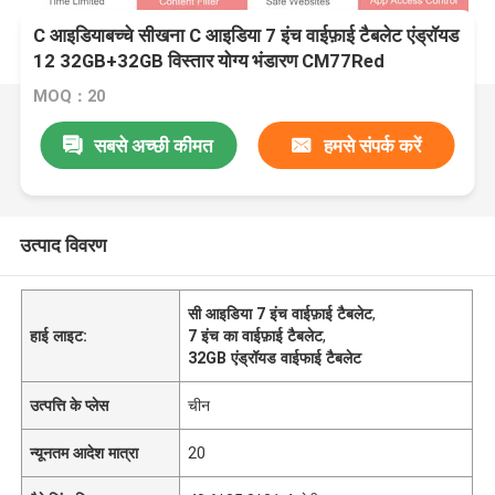
C आइडियाबच्चे सीखना C आइडिया 7 इंच वाईफ़ाई टैबलेट एंड्रॉयड
12 32GB+32GB विस्तार योग्य भंडारण CM77Red
MOQ：20
सबसे अच्छी कीमत
हमसे संपर्क करें
उत्पाद विवरण
सी आइडिया 7 इंच वाईफ़ाई टैबलेट
,
हाई लाइट:
7 इंच का वाईफ़ाई टैबलेट
,
32GB एंड्रॉयड वाईफाई टैबलेट
उत्पत्ति के प्लेस
चीन
न्यूनतम आदेश मात्रा
20