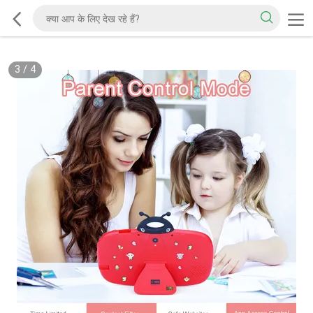
3
/
4