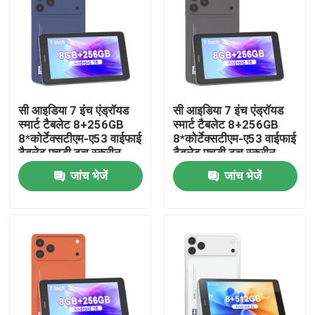
वीआर दिखाएँ
हमारे बारे में
सी आइडिया 7 इंच एंड्रॉयड
सी आइडिया 7 इंच एंड्रॉयड
स्मार्ट टैबलेट 8+256GB
स्मार्ट टैबलेट 8+256GB
फैक्टरी यात्रा
8*कोर्टेक्सटीएम-ए53 वाईफाई
8*कोर्टेक्सटीएम-ए53 वाईफाई
टैबलेट एचडी टच स्क्रीन
टैबलेट एचडी टच स्क्रीन
CM517 एयर
CM517 एयर
गुणवत्ता नियंत्रण
जांच भेजें
जांच भेजें
हमसे संपर्क करें
समाचार
एक बोली का अनुरोध