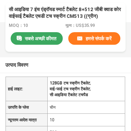
सी आइडिया 7 इंच एंड्रॉयड स्मार्ट टैबलेट 8+512 जीबी क्वाड कोर
वाईफाई टैबलेट एचडी टच स्क्रीन CM513 ((ग्रीन)
MOQ：10
मूल्य：US$35.99
सबसे अच्छी कीमत
हमसे संपर्क करें
उत्पाद विवरण
128GB टच स्क्रीन टैबलेट
,
हाई लाइट:
वाई-फाई टच स्क्रीन टैबलेट
,
सी आइडिया टैबलेट टचपैड
उत्पत्ति के प्लेस
चीन
न्यूनतम आदेश मात्रा
10