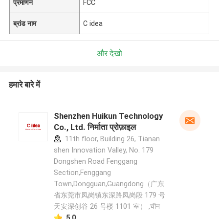
प्रमाणन
FCC
ब्रांड नाम
C idea
और देखो
हमारे बारे में
Shenzhen Huikun Technology
Co., Ltd. निर्माता प्रोफ़ाइल
11th floor, Building 26, Tianan
shen Innovation Valley, No. 179
Dongshen Road Fenggang
Section,Fenggang
Town,Dongguan,Guangdong（广东
省东莞市凤岗镇东深路凤岗段 179 号
天安深创谷 26 号楼 1101 室） ,चीन
5.0