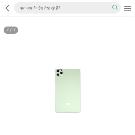
3
/
7