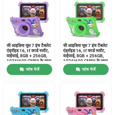
वीआर दिखाएँ
हमारे बारे में
सी आइडिया यूथ 7 इंच टैबलेट
सी आइडिया यूथ 7 इंच टैबलेट
फैक्टरी यात्रा
एंड्रॉइड 16, tf कार्ड स्लॉट,
एंड्रॉइड 16, tf कार्ड स्लॉट,
वाईफाई, 8GB + 256GB,
वाईफाई, 8GB + 256GB,
1024*600 CM89 के साथ
1024*600 CM89 के साथ
गुणवत्ता नियंत्रण
जांच भेजें
जांच भेजें
हमसे संपर्क करें
समाचार
एक बोली का अनुरोध