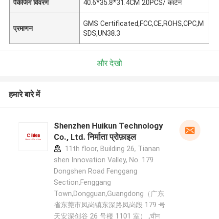
पैकेजिंग विवरण
40.6*35.8*31.4CM 20PCS/ कार्टन
GMS Certificated,FCC,CE,ROHS,CPC,M
प्रमाणन
SDS,UN38.3
और देखो
हमारे बारे में
Shenzhen Huikun Technology
Co., Ltd. निर्माता प्रोफ़ाइल
11th floor, Building 26, Tianan
shen Innovation Valley, No. 179
Dongshen Road Fenggang
Section,Fenggang
Town,Dongguan,Guangdong（广东
省东莞市凤岗镇东深路凤岗段 179 号
天安深创谷 26 号楼 1101 室） ,चीन