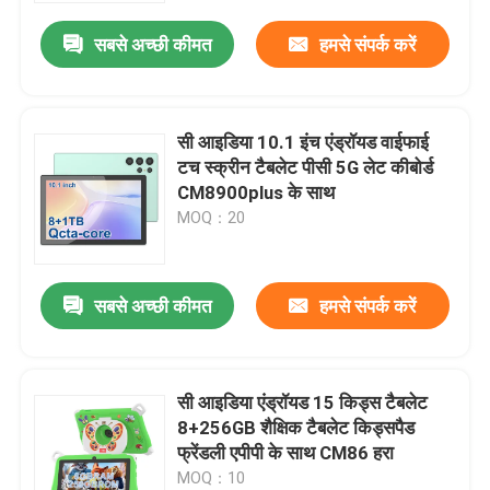
सबसे अच्छी कीमत
हमसे संपर्क करें
सी आइडिया 10.1 इंच एंड्रॉयड वाईफाई
टच स्क्रीन टैबलेट पीसी 5G लेट कीबोर्ड
CM8900plus के साथ
MOQ：20
सबसे अच्छी कीमत
हमसे संपर्क करें
होम
सी आइडिया एंड्रॉयड 15 किड्स टैबलेट
उत्पाद
8+256GB शैक्षिक टैबलेट किड्सपैड
फ्रेंडली एपीपी के साथ CM86 हरा
MOQ：10
वीडियो