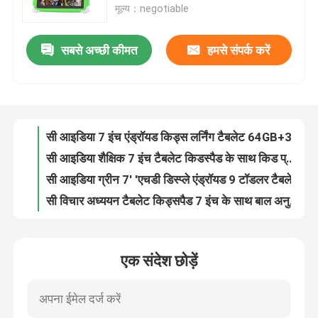
मूल्य：negotiable
वीआर दिखाएँ
सबसे अच्छी कीमत
हमसे संपर्क करें
सी आइडिया एंड्रॉयड 12 10 इंच टैबलेट पीसी CM7800 ब्लैक 8 रैम प्रोफेशनल ग्रेड रीडिंग टैबलेट पीसी स्टाइलस के साथ CM7800
C विचार 10 इंच गुलाबी गूगल टैबलेट उच्च प्रदर्शन लंबी बैटरी जीवन किशोर टैबलेट स्टाइलस CM7800 के साथ
हमारे बारे में
सी आइडिया 10 इंच टैबलेट पीसी 8 कोर सीपीयू 8 जीबी रैम 512 जीबी स्टोरेज डुअल कैमरा पर्पल वयस्क टैबलेट के साथ कीबोर्ड CM7800
सी आइडिया किड्स एंड्रॉयड 7 इंच टच स्क्रीन टैबलेट 6+128GB स्टोरेज फ्री केस वाईफाई डुअल कैमरा CM75
फैक्टरी यात्रा
सी आइडिया 7 इंच एंड्रॉयड किड्स लर्निंग टैबलेट 64GB+32GB एक्सपेंडेबल स्टोरेज HD डुअल कैमरा 2MP+2MP CM80 पीला
सी आइडिया शैक्षिक 7 इंच टैबलेट किडस्पैड के साथ किड प्रूफ केस बड़ी बैटरी 5000mAh IWAWA पूर्व स्थापित CM80Red
गुणवत्ता नियंत्रण
सी आइडिया ग्रीन 7' 'एचडी डिस्प्ले एंड्रॉयड 9 टॉडलर टैबलेट के साथ शॉकप्रूफ केस 5000mAh बैटरी CM80 ग्रीन
सी विचार अध्ययन टैबलेट किड्सपैड 7 इंच के साथ बाल अनुकूल मामले 4GB + 64GB क्वाड कोर 600 X 1024 IPS CM80 नीला
हमसे संपर्क करें
सी आइडिया डुअल कैमरा वाईफाई 7 इंच टैबलेट पीसी एंड्रॉयड बच्चों के लिए टॉडलर लर्निंग 128GB के साथ केस/ किड्स ऐप CM75 (हरा)
C आइडियाबच्चे सीखना C आइडिया 7 इंच वाईफ़ाई टैबलेट एंड्रॉयड 12 32GB+32GB विस्तार योग्य भंडारण CM77Red
एक संदेश छोड़ें
सी आइडिया पोर्टेबल और सुविधाजनक उपयोग 7 इंच टच स्क्रीन टैबलेट हाई रिज़ॉल्यूशन डिस्प्ले के साथ CM520 (लाल)
समाचार
सी आइडिया टैबलेट किड्सपैड स्वचालित चमक समायोजन 7 इंच टैबलेट 6+128GB एंड्रॉयड बच्चों के लिए CM75 गुलाबी
सी आइडिया 7 इंच शैक्षिक टैबलेट छात्रों के लिए 64GB ब्लूटूथ वाईफाई डुअल कैमरा CM75
एक बोली का अनुरोध