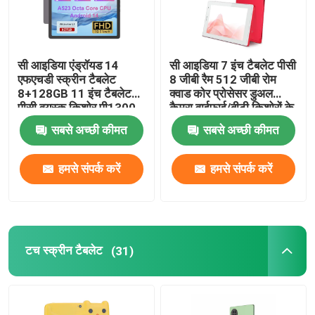
सी आइडिया एंड्रॉयड 14
सी आइडिया 7 इंच टैबलेट पीसी
एफएचडी स्क्रीन टैबलेट
8 जीबी रैम 512 जीबी रोम
8+128GB 11 इंच टैबलेट
क्वाड कोर प्रोसेसर डुअल
पीसी वयस्क किशोर पी1300
कैमरा वाईफाई/बीटी किशोरों के
के लिए
लिए केस सीएम513 (लाल) के
सबसे अच्छी कीमत
सबसे अच्छी कीमत
साथ
हमसे संपर्क करें
हमसे संपर्क करें
टच स्क्रीन टैबलेट
(31)