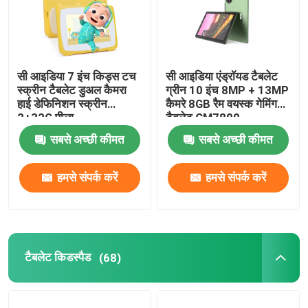
सी आइडिया 7 इंच किड्स टच
सी आइडिया एंड्रॉयड टैबलेट
स्क्रीन टैबलेट डुअल कैमरा
ग्रीन 10 इंच 8MP + 13MP
हाई डेफिनिशन स्क्रीन
कैमरे 8GB रैम वयस्क गेमिंग
2+32G पीला
टैबलेट CM7800
सबसे अच्छी कीमत
सबसे अच्छी कीमत
हमसे संपर्क करें
हमसे संपर्क करें
टैबलेट किडस्पैड
(68)