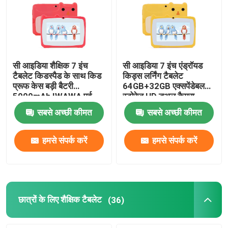
सी आइडिया शैक्षिक 7 इंच
सी आइडिया 7 इंच एंड्रॉयड
टैबलेट किडस्पैड के साथ किड
किड्स लर्निंग टैबलेट
प्रूफ केस बड़ी बैटरी
64GB+32GB एक्सपेंडेबल
5000mAh IWAWA पूर्व
स्टोरेज HD डुअल कैमरा
स्थापित CM80Red
2MP+2MP CM80 पीला
सबसे अच्छी कीमत
सबसे अच्छी कीमत
हमसे संपर्क करें
हमसे संपर्क करें
छात्रों के लिए शैक्षिक टैबलेट
(36)