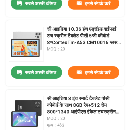
सबसे अच्छी कीमत
हमसे संपर्क करें
सी आइडिया 10.36 इंच एंड्रॉइड वाईफाई
टच स्क्रीन टैबलेट पीसी 5जी कीबोर्ड
8*CortexTm-A53 CM10016 प्लस
के साथ
MOQ：20
सबसे अच्छी कीमत
हमसे संपर्क करें
सी आइडिया 8 इंच स्मार्ट टैबलेट पीसी
कीबोर्ड के साथ 8GB रैम+512 रोम
800*1340 आईपीएस इंकेल टचस्क्रीन
डिस्प्ले ब्लैक सीएम866
MOQ：20
मूल्य：46$