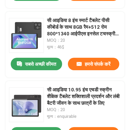
सी आइडिया 8 इंच स्मार्ट टैबलेट पीसी
कीबोर्ड के साथ 8GB रैम+512 रोम
800*1340 आईपीएस इनसेल टचस्क्रीन
डिस्प्ले ग्रे सीएम866
MOQ：20
मूल्य：46$
सबसे अच्छी कीमत
हमसे संपर्क करें
सी आइडिया 10.95 इंच एचडी स्क्रीन
शैक्षिक टैबलेट शक्तिशाली प्रदर्शन और लंबी
बैटरी जीवन के साथ छात्रों के लिए
MOQ：20
मूल्य：enquirable