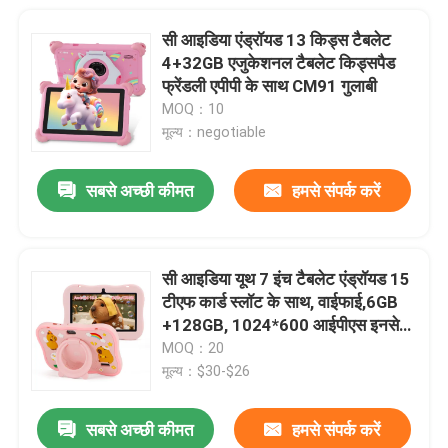
सी आइडिया एंड्रॉयड 13 किड्स टैबलेट
4+32GB एजुकेशनल टैबलेट किड्सपैड
फ्रेंडली एपीपी के साथ CM91 गुलाबी
MOQ：10
मूल्य：negotiable
सबसे अच्छी कीमत
हमसे संपर्क करें
सी आइडिया यूथ 7 इंच टैबलेट एंड्रॉयड 15
टीएफ कार्ड स्लॉट के साथ, वाईफाई,6GB
+128GB, 1024*600 आईपीएस इनसेल
CM66
MOQ：20
मूल्य：$30-$26
सबसे अच्छी कीमत
हमसे संपर्क करें